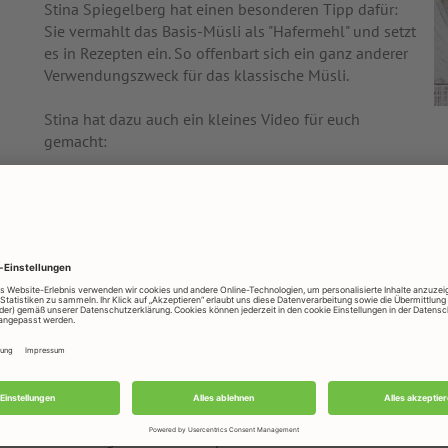
Stina Spiegelberg hat einen besonderen Tipp dafür:
Sie vermahlt das Basis-Müsli als "Hafermehl" und setzt
es in Rezepten ein. So offenbart sich ein ganz anderer
Verwendungszweck für das klassische Müsli.
Stina hat dazu auch ein kleines Video für euch
gemacht:
Z
M
Dieses Video kann ohne Cookie-Aktivierung nicht
angezeigt werden.
Video ansehen
Und hier geht's zum Rezept der leckeren
Hafer-Pancakes
mi