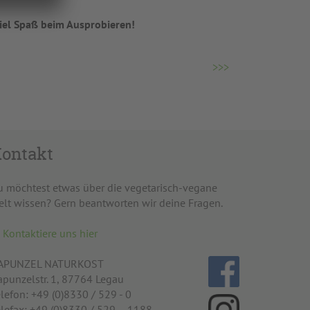
iel Spaß beim Ausprobieren!
>>>
ontakt
u möchtest etwas über die vegetarisch-vegane
elt wissen? Gern beantworten wir deine Fragen.
Kontaktiere uns hier
APUNZEL NATURKOST
apunzelstr. 1, 87764 Legau
lefon: +49 (0)8330 / 529 - 0
elefax: +49 (0)8330 / 529 – 1188