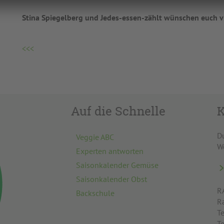
Stina Spiegelberg und Jedes-essen-zählt wünschen euch v
<<<
Auf die Schnelle
K
D
Veggie ABC
W
Experten antworten
Saisonkalender Gemüse
Saisonkalender Obst
R
Backschule
R
Te
T