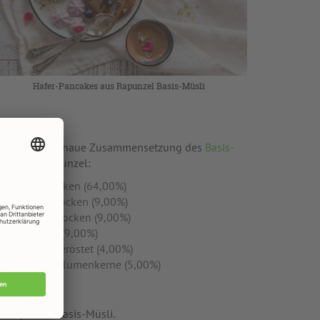
Hafer-Pancakes aus Rapunzel Basis-Müsli
ur Info die genaue Zusammensetzung des
Basis-
üsli
von Rapunzel:
Haferflocken (64,00%)
Weizenflocken (9,00%)
Gerstenflocken (9,00%)
Leinsaat (9,00%)
Sesam geröstet (4,00%)
Sonnenblumenkerne (5,00%)
t Rapunzel Basis-Müsli.