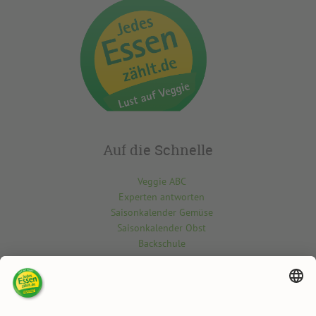
Auf die Schnelle
Veggie ABC
Experten antworten
Saisonkalender Gemüse
Saisonkalender Obst
Backschule
Kontakt
Du möchtest etwas über die vegetarisch-vegane Welt wissen? Gern