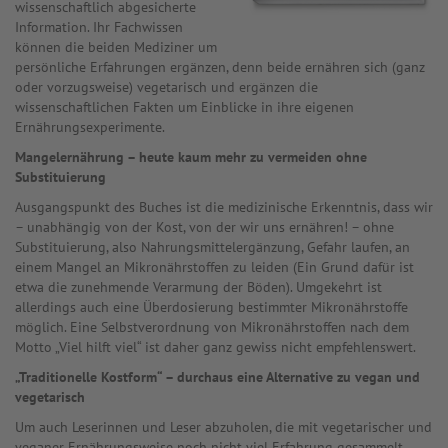
wissenschaftlich abgesicherte
Information. Ihr Fachwissen
können die beiden Mediziner um
persönliche Erfahrungen ergänzen, denn beide ernähren sich (ganz
oder vorzugsweise) vegetarisch und ergänzen die
wissenschaftlichen Fakten um Einblicke in ihre eigenen
Ernährungsexperimente.
Mangelernährung – heute kaum mehr zu vermeiden ohne
Substituierung
Ausgangspunkt des Buches ist die medizinische Erkenntnis, dass wir
– unabhängig von der Kost, von der wir uns ernähren! – ohne
Substituierung, also Nahrungsmittelergänzung, Gefahr laufen, an
einem Mangel an Mikronährstoffen zu leiden (Ein Grund dafür ist
etwa die zunehmende Verarmung der Böden). Umgekehrt ist
allerdings auch eine Überdosierung bestimmter Mikronährstoffe
möglich. Eine Selbstverordnung von Mikronährstoffen nach dem
Motto „Viel hilft viel“ ist daher ganz gewiss nicht empfehlenswert.
„Traditionelle Kostform“ – durchaus eine Alternative zu vegan und
vegetarisch
Um auch Leserinnen und Leser abzuholen, die mit vegetarischer und
veganer Ernährungsweise noch nicht viel Erfahrung gesammelt