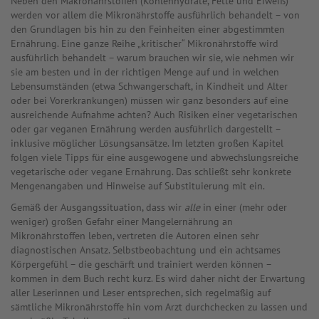
Neben den Makronährstoffen (Kohlenhydrate, Fette und Eiweiß)
werden vor allem die Mikronährstoffe ausführlich behandelt – von
den Grundlagen bis hin zu den Feinheiten einer abgestimmten
Ernährung. Eine ganze Reihe „kritischer“ Mikronährstoffe wird
ausführlich behandelt – warum brauchen wir sie, wie nehmen wir
sie am besten und in der richtigen Menge auf und in welchen
Lebensumständen (etwa Schwangerschaft, in Kindheit und Alter
oder bei Vorerkrankungen) müssen wir ganz besonders auf eine
ausreichende Aufnahme achten? Auch Risiken einer vegetarischen
oder gar veganen Ernährung werden ausführlich dargestellt –
inklusive möglicher Lösungsansätze. Im letzten großen Kapitel
folgen viele Tipps für eine ausgewogene und abwechslungsreiche
vegetarische oder vegane Ernährung. Das schließt sehr konkrete
Mengenangaben und Hinweise auf Substituierung mit ein.
Gemäß der Ausgangssituation, dass wir
alle
in einer (mehr oder
weniger) großen Gefahr einer Mangelernährung an
Mikronährstoffen leben, vertreten die Autoren einen sehr
diagnostischen Ansatz. Selbstbeobachtung und ein achtsames
Körpergefühl – die geschärft und trainiert werden können –
kommen in dem Buch recht kurz. Es wird daher nicht der Erwartung
aller Leserinnen und Leser entsprechen, sich regelmäßig auf
sämtliche Mikronährstoffe hin vom Arzt durchchecken zu lassen und