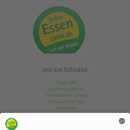
Auf die Schnelle
Veggie ABC
Experten antworten
Saisonkalender Gemüse
Saisonkalender Obst
Backschule
Kontakt